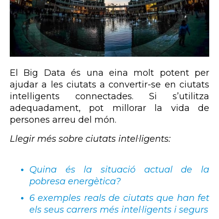
El Big Data és una eina molt potent per
ajudar a les ciutats a convertir-se en ciutats
intel·ligents connectades. Si s’utilitza
adequadament, pot millorar la vida de
persones arreu del món.
Llegir més sobre ciutats intel·ligents:
Quina és la situació actual de la
pobresa energètica?
6 exemples reals de ciutats que han fet
els seus carrers més intel·ligents i segurs