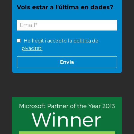
Vols estar a l'última en dades?
He llegit i accepto la
política de
pivacitat.