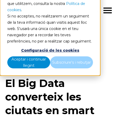
que utilitzem, consulta la nostra
Política de
cookies
.
CA
Si no acceptes, no realitzarem un seguiment
de la teva informació quan visitis aquest lloc
web. S'usarà una única cookie en el teu
navegador per a recordar les teves
preferències, no per a realitzar cap seguiment.
Blog
Home
Configuració de les cookies
El Big Data converteix les ciutats en smart cities
Aceptar i continuar
connectades
Subscriure's i rebutjar
llegint
El Big Data
converteix les
ciutats en smart