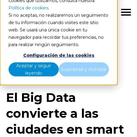
cookies que utilizamos, consulta nuestra
Política de cookies
.
ES
Si no aceptas, no realizaremos un seguimiento
de tu información cuando visites este sitio
web. Se usará una única cookie en tu
navegador para recordar tus preferencias, no
para realizar ningún seguimiento.
Blog
Home
Configuración de las cookies
El Big Data convierte a las ciudades en smart cities
Aceptar y seguir
Suscribirse y rechazar
conectadas
leyendo
El Big Data
convierte a las
ciudades en smart