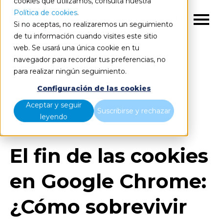
cookies que utilizamos, consulta nuestra
Política de cookies
.
ES
Si no aceptas, no realizaremos un seguimiento
de tu información cuando visites este sitio
web. Se usará una única cookie en tu
navegador para recordar tus preferencias, no
para realizar ningún seguimiento.
Blog
Home
Configuración de las cookies
El fin de las cookies en Google Chrome: ¿Cómo
Aceptar y seguir
Suscribirse y rechazar
sobrevivir en un mundo sin cookies?
leyendo
El fin de las cookies
en Google Chrome:
¿Cómo sobrevivir