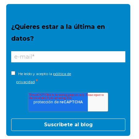
¿Quieres estar a la última en
datos?
He leído y acepto la
pólitica de
*
privacidad
.