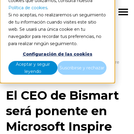
cookies que utilizamos, consulta nuestra
Política de cookies
.
ES
Si no aceptas, no realizaremos un seguimiento
de tu información cuando visites este sitio
web. Se usará una única cookie en tu
navegador para recordar tus preferencias, no
para realizar ningún seguimiento.
Blog
Home
Configuración de las cookies
El CEO de Bismart será ponente en Microsoft Inspire
Aceptar y seguir
Suscribirse y rechazar
2018
leyendo
El CEO de Bismart
será ponente en
Microsoft Inspire