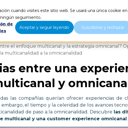
ción cuando visites este sitio web. Se usará una única cookie en
Servicios
Quiénes somos
r ningún seguimiento.
ión de
Aceptar y seguir leyendo
Suscribirse y rechazar
ies
ntre el enfoque multicanal y la estrategia omnicanal? O
la multicanalidad a la omnicanalidad.
ias entre una experie
multicanal y omnicana
das las compañías querían ofrecer experiencias de c
 embargo, el tiempo y la celeridad de los avances tecnol
icanalidad de paso a la omnicanalidad. Descubre
las d
te multicanal y una customer experience omnicanal
.