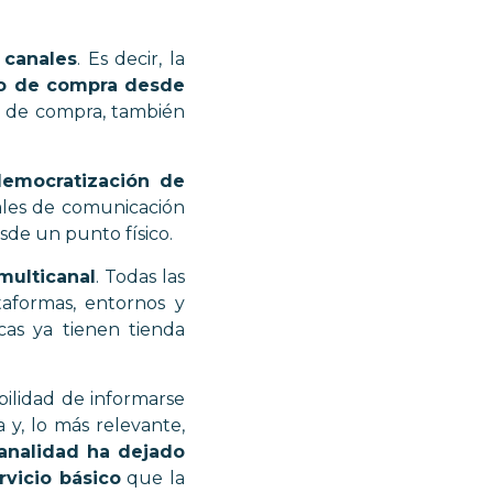
 canales
. Es decir, la
eso de compra desde
so de compra, también
democratización de
nales de comunicación
esde un punto físico.
multicanal
. Todas las
aformas, entornos y
as ya tienen tienda
bilidad de informarse
 y, lo más relevante,
canalidad ha dejado
vicio básico
que la