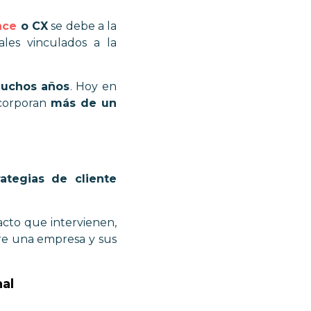
nce
o CX
se debe a la
ales vinculados a la
muchos años
. Hoy en
ncorporan
más de un
ategias de cliente
acto que intervienen,
tre una empresa y sus
nal