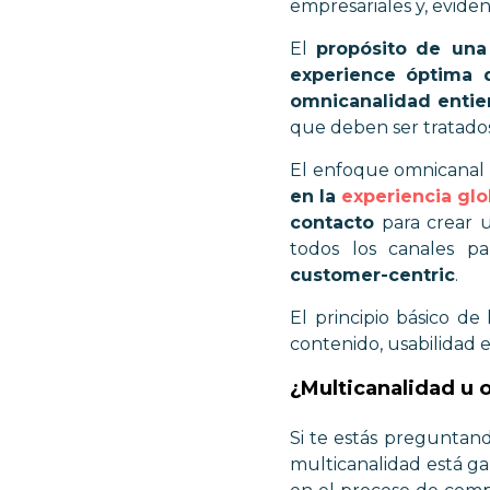
empresariales y, evide
El
propósito
de una
experience óptima 
omnicanalidad entie
que deben ser tratados
El enfoque omnicanal n
en la
experiencia glo
contacto
para crear u
todos los canales p
customer-centric
.
El principio básico de
contenido, usabilidad e
¿Multicanalidad u
Si te estás preguntan
multicanalidad está g