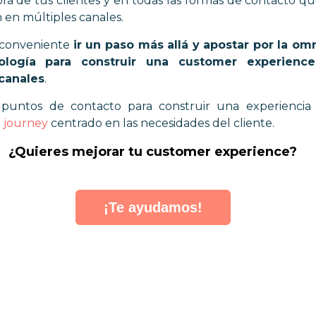
ra de tus clientes y en todas las formas de contacto q
en múltiples canales.
 conveniente
ir un paso más allá y apostar por la om
ología para construir una customer experienc
canales
.
puntos de contacto para construir una experiencia s
 journey
centrado en las necesidades del cliente.
¿Quieres mejorar tu customer experience?
¡Te ayudamos!