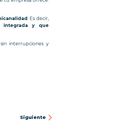
ue tu empresa ofrece.
nicanalidad
. Es decir,
e integrada y que
in interrupciones y
Siguiente