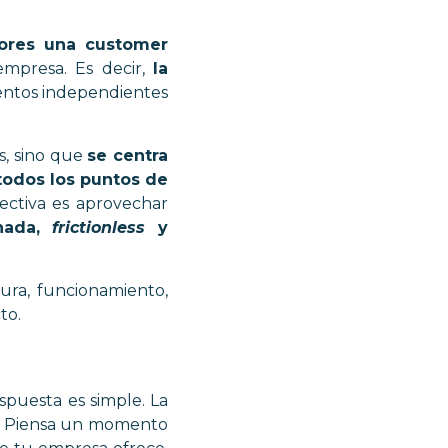
dores una customer
mpresa. Es decir,
la
entos independientes
s, sino que
se centra
 todos los puntos de
pectiva es aprovechar
onada,
frictionless
y
tura, funcionamiento,
to.
spuesta es simple. La
bo. Piensa un momento