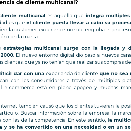
encia de cliente multicanal?
cliente multicanal
es aquella que
integra múltiples
idad es que
el cliente pueda llevar a cabo su proc
 bien la customer experience no solo engloba el proce
ción con la marca.
as
estrategias multicanal surge con la llegada y 
 2000
. El nuevo entorno digital dio paso a nuevos ca
us clientes, que ya no tenían que realizar sus compras d
difícil dar con una
experiencia de cliente
que no sea 
an con los consumidores a través de múltiples plat
, el e-commerce está en pleno apogeo y muchas marc
nternet también causó que los clientes tuvieran la posi
rtículo. Buscar información sobre la empresa, la marca
 con las de la competencia. En este sentido,
la multi
a y se ha convertido en una necesidad o en un ser