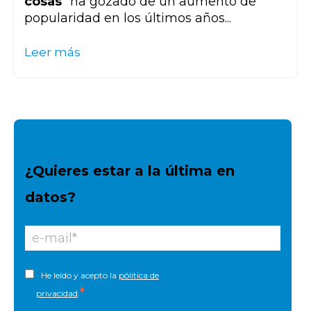
cosas
" ha gozado de un aumento de
popularidad en los últimos años...
Leer más
¿Quieres estar a la última en
datos?
He leído y acepto la
pólitica de
*
privacidad
.