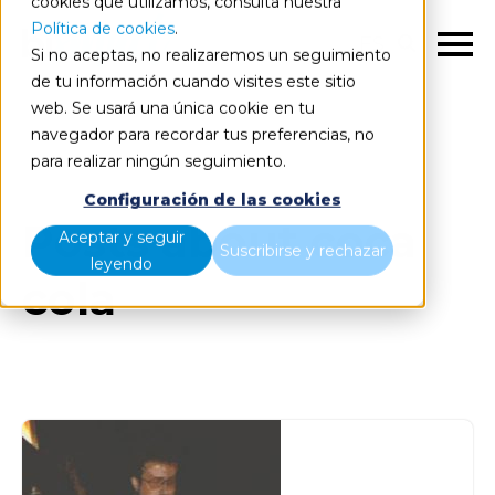
cookies que utilizamos, consulta nuestra
Política de cookies
.
ES
Si no aceptas, no realizaremos un seguimiento
de tu información cuando visites este sitio
web. Se usará una única cookie en tu
navegador para recordar tus preferencias, no
Blog
Todos los artículos
para realizar ningún seguimiento.
Configuración de las cookies
Posts about coca
Aceptar y seguir
Suscribirse y rechazar
leyendo
cola