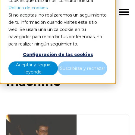
cookies que utilizamos, consulta nuestra
Política de cookies
.
ES
Si no aceptas, no realizaremos un seguimiento
de tu información cuando visites este sitio
web. Se usará una única cookie en tu
navegador para recordar tus preferencias, no
Blog
Todos los artículos
para realizar ningún seguimiento.
Configuración de las cookies
Posts about coke
Aceptar y seguir
Suscribirse y rechazar
leyendo
machine