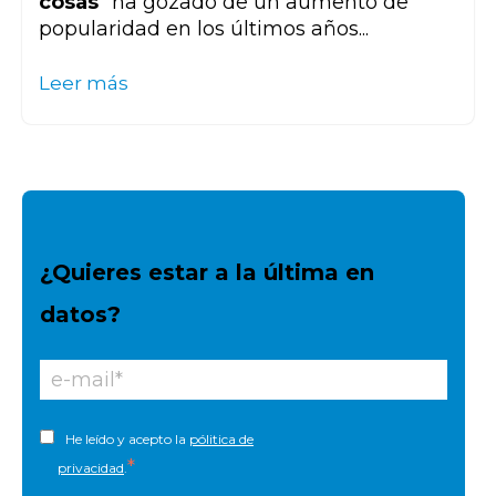
cosas
" ha gozado de un aumento de
popularidad en los últimos años...
Leer más
¿Quieres estar a la última en
datos?
He leído y acepto la
pólitica de
*
privacidad
.