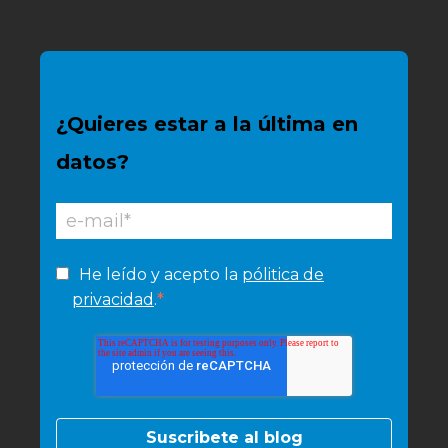
¿Quieres estar a la última en
datos?
He leído y acepto la
pólitica de
*
privacidad
.