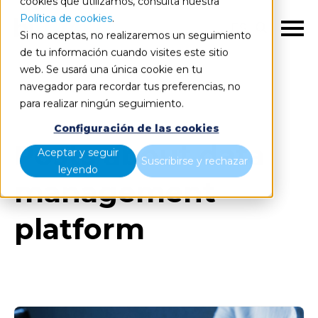
cookies que utilizamos, consulta nuestra
Política de cookies
.
ES
Si no aceptas, no realizaremos un seguimiento
de tu información cuando visites este sitio
web. Se usará una única cookie en tu
navegador para recordar tus preferencias, no
Blog
Todos los artículos
para realizar ningún seguimiento.
Configuración de las cookies
Posts about data
Aceptar y seguir
Suscribirse y rechazar
leyendo
management
platform