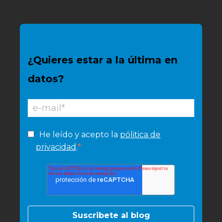
¿Quieres estar a la última en
datos?
He leído y acepto la
pólitica de
*
privacidad
.