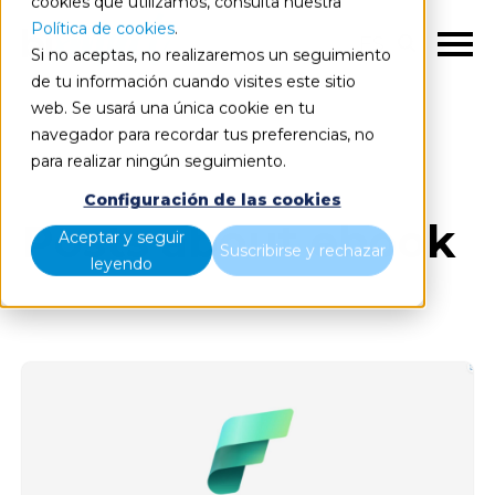
cookies que utilizamos, consulta nuestra
Política de cookies
.
ES
Si no aceptas, no realizaremos un seguimiento
de tu información cuando visites este sitio
web. Se usará una única cookie en tu
navegador para recordar tus preferencias, no
Blog
Todos los artículos
para realizar ningún seguimiento.
Configuración de las cookies
Posts about ebook
Aceptar y seguir
Suscribirse y rechazar
leyendo