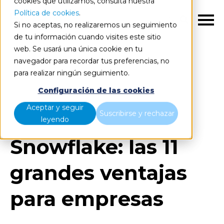
cookies que utilizamos, consulta nuestra
Política de cookies
.
ES
Si no aceptas, no realizaremos un seguimiento
de tu información cuando visites este sitio
web. Se usará una única cookie en tu
navegador para recordar tus preferencias, no
para realizar ningún seguimiento.
Blog
Home
Configuración de las cookies
Snowflake: las 11 grandes ventajas para empresas
Aceptar y seguir
Suscribirse y rechazar
leyendo
Snowflake: las 11
grandes ventajas
para empresas