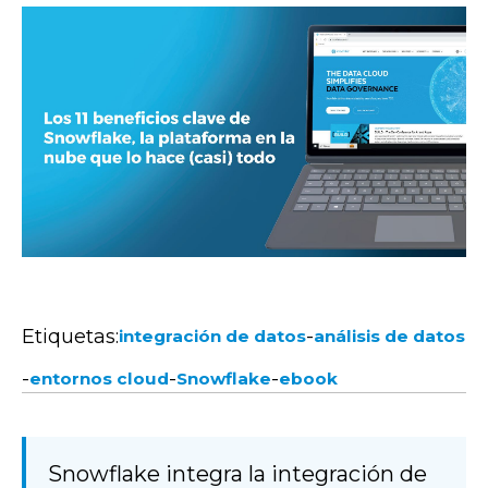
Etiquetas:
-
integración de datos
análisis de datos
-
-
-
entornos cloud
Snowflake
ebook
Snowflake integra la integración de