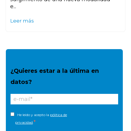
e...
Leer más
¿Quieres estar a la última en
datos?
He leído y acepto la
pólitica de
*
privacidad
.