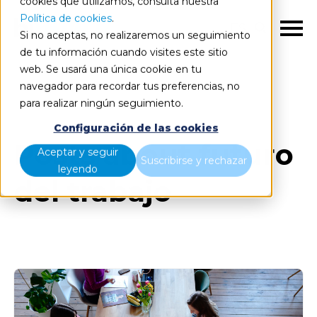
cookies que utilizamos, consulta nuestra
Política de cookies
.
ES
Si no aceptas, no realizaremos un seguimiento
de tu información cuando visites este sitio
web. Se usará una única cookie en tu
navegador para recordar tus preferencias, no
Blog
Todos los artículos
para realizar ningún seguimiento.
Configuración de las cookies
Posts about futuro
Aceptar y seguir
Suscribirse y rechazar
leyendo
del trabajo