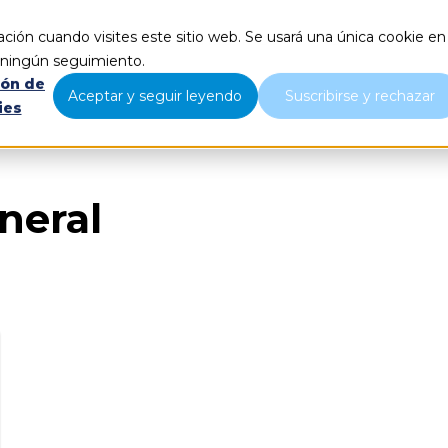
ción cuando visites este sitio web. Se usará una única cookie en
Qué hacemos
Nosotros
B
r ningún seguimiento.
ión de
Aceptar y seguir leyendo
Suscribirse y rechazar
ies
neral