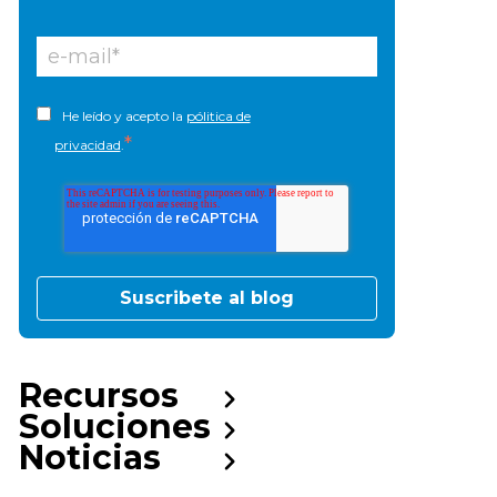
He leído y acepto la
pólitica de
*
privacidad
.
Recursos
Soluciones
Noticias