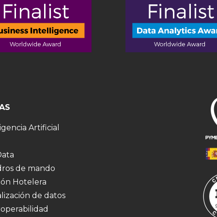
AS
igencia Artificial
Data
ros de mando
ión Hotelera
alización de datos
roperabilidad