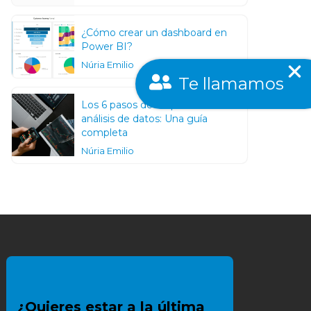
¿Cómo crear un dashboard en
Power BI?
Núria Emilio
Te llamamos
Los 6 pasos de un proceso de un
análisis de datos: Una guía
completa
Núria Emilio
¿Quieres estar a la última