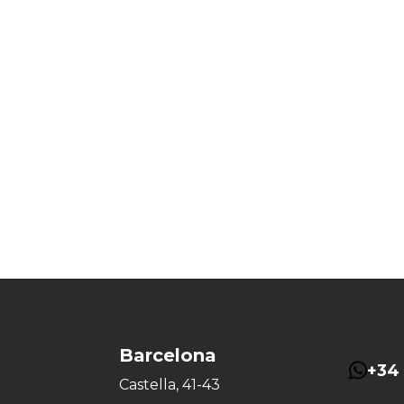
Barcelona
+34 
Castella, 41-43