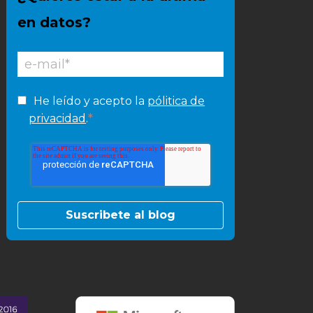
en datos?
He leído y acepto la
pólitica de
*
privacidad
.