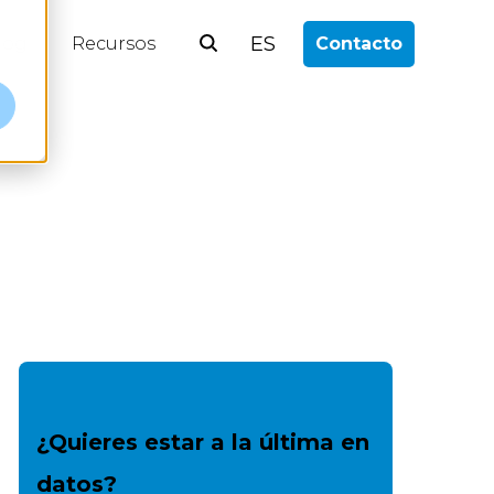
ES
log
Recursos
Contacto
¿Quieres estar a la última en
datos?