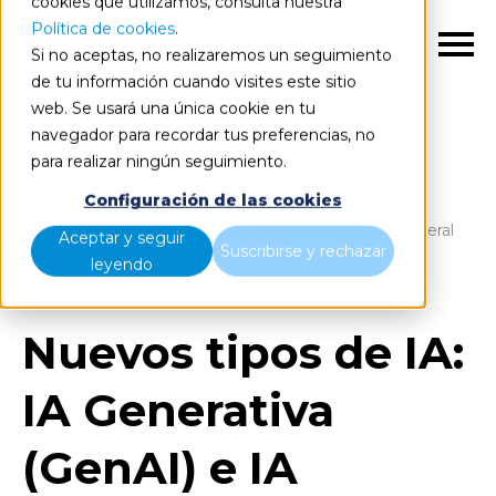
cookies que utilizamos, consulta nuestra
Política de cookies
.
ES
Si no aceptas, no realizaremos un seguimiento
de tu información cuando visites este sitio
web. Se usará una única cookie en tu
navegador para recordar tus preferencias, no
para realizar ningún seguimiento.
Blog
Home
Configuración de las cookies
Nuevos tipos de IA: IA Generativa (GenAI) e IA General
Aceptar y seguir
Suscribirse y rechazar
(IAG)
leyendo
Nuevos tipos de IA:
IA Generativa
(GenAI) e IA