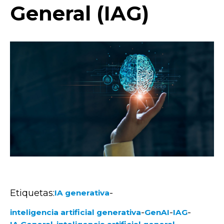
General (IAG)
Etiquetas:
-
IA generativa
-
-
-
inteligencia artificial generativa
GenAI
IAG