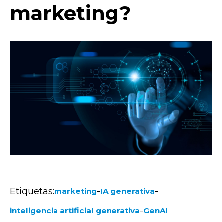
marketing?
Etiquetas:
-
-
marketing
IA generativa
-
inteligencia artificial generativa
GenAI