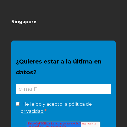
Singapore
¿Quieres estar a la última en
datos?
He leído y acepto la
pólitica de
*
privacidad
.