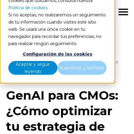
cookies que utilizamos, consulta nuestra
Política de cookies
.
ES
Si no aceptas, no realizaremos un seguimiento
de tu información cuando visites este sitio
web. Se usará una única cookie en tu
navegador para recordar tus preferencias, no
para realizar ningún seguimiento.
Blog
Home
Configuración de las cookies
GenAI para CMOs: ¿Cómo optimizar tu estrategia de
Aceptar y seguir
Suscribirse y rechazar
marketing?
leyendo
GenAI para CMOs:
¿Cómo optimizar
tu estrategia de