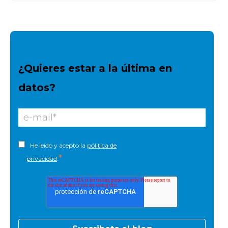
¿Quieres estar a la última en
datos?
He leído y acepto la
pólitica de
*
privacidad
.