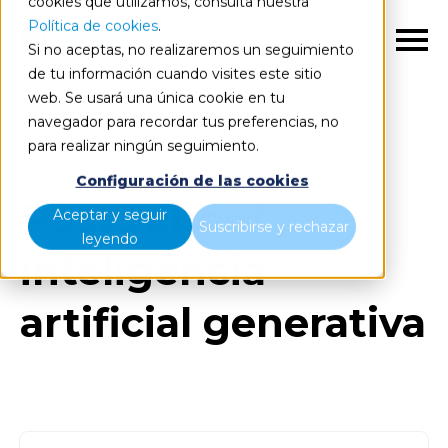
cookies que utilizamos, consulta nuestra
Política de cookies
.
ES
Si no aceptas, no realizaremos un seguimiento
de tu información cuando visites este sitio
web. Se usará una única cookie en tu
navegador para recordar tus preferencias, no
Blog
Todos los artículos
para realizar ningún seguimiento.
Configuración de las cookies
Posts about
Aceptar y seguir
Suscribirse y rechazar
leyendo
inteligencia
artificial generativa