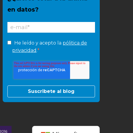
en datos?
He leído y acepto la
pólitica de
*
privacidad
.