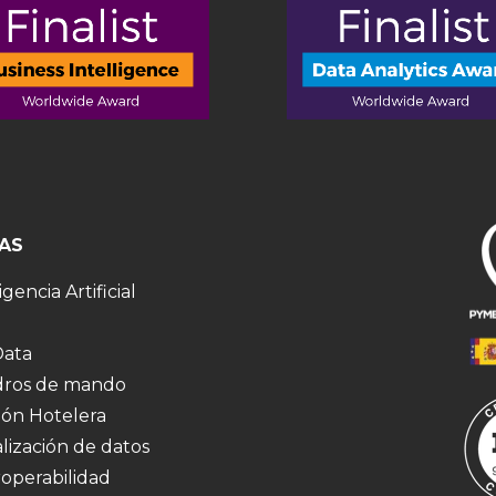
AS
igencia Artificial
Data
ros de mando
ión Hotelera
alización de datos
roperabilidad