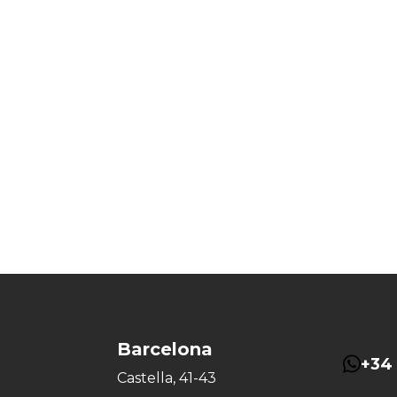
Barcelona
+34 
Castella, 41-43