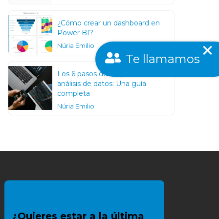
¿Cómo crear un dashboard en
Power BI?
Núria Emilio
Te llamamos
Los 6 pasos de un proceso de un
análisis de datos: Una guía
completa
Núria Emilio
¿Quieres estar a la última