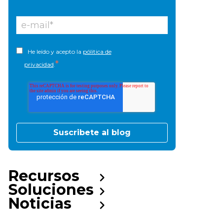
He leído y acepto la
pólitica de
*
privacidad
.
Recursos
Soluciones
Noticias