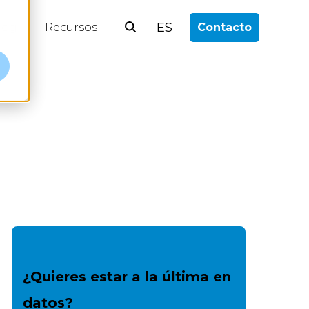
ES
log
Recursos
Contacto
¿Quieres estar a la última en
datos?