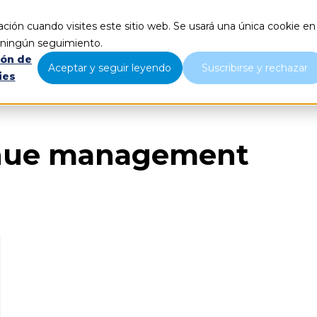
ción cuando visites este sitio web. Se usará una única cookie en
Qué hacemos
Nosotros
B
r ningún seguimiento.
ión de
Aceptar y seguir leyendo
Suscribirse y rechazar
ies
enue management