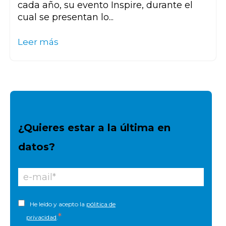
cada año, su evento Inspire, durante el
cual se presentan lo...
Leer más
¿Quieres estar a la última en
datos?
He leído y acepto la
pólitica de
*
privacidad
.