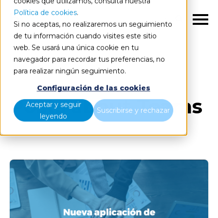
cookies que utilizamos, consulta nuestra
Política de cookies
.
ES
Si no aceptas, no realizaremos un seguimiento
de tu información cuando visites este sitio
web. Se usará una única cookie en tu
navegador para recordar tus preferencias, no
Blog
Todos los artículos
para realizar ningún seguimiento.
Configuración de las cookies
Posts about Teams
Aceptar y seguir
Suscribirse y rechazar
leyendo