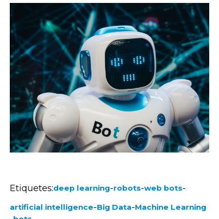
Etiquetes:
-
-
-
deep learning
robots
web bots
-
-
artificial intelligence
Big Data
Machine Learning
bots