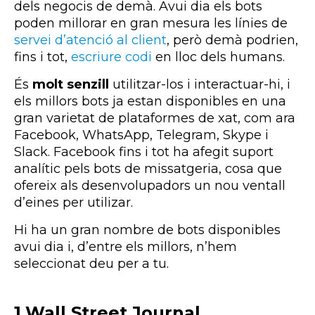
dels negocis de demà. Avui dia els bots
poden millorar en gran mesura les línies de
servei d’atenció al client
, però demà podrien,
fins i tot,
escriure codi
en lloc dels humans.
És
molt senzill
utilitzar-los i interactuar-hi, i
els millors bots ja estan disponibles en una
gran varietat de plataformes de xat, com ara
Facebook, WhatsApp, Telegram, Skype i
Slack. Facebook fins i tot ha afegit suport
analític pels bots de missatgeria, cosa que
ofereix als desenvolupadors un nou ventall
d’eines per utilizar.
Hi ha un gran nombre de bots disponibles
avui dia i, d’entre els millors, n’hem
seleccionat deu per a tu.
1.Wall Street Journal