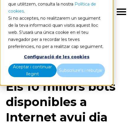
que utilitzem, consulta la nostra
Política de
cookies
.
CA
Si no acceptes, no realitzarem un seguiment
de la teva informació quan visitis aquest lloc
web. S'usarà una única cookie en el teu
navegador per a recordar les teves
preferències, no per a realitzar cap seguiment.
Blog
Home
Configuració de les cookies
Els 10 millors bots disponibles a Internet avui dia
Aceptar i continuar
Subscriure's i rebutjar
llegint
Els 10 millors bots
disponibles a
Internet avui dia