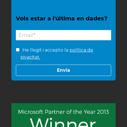
Vols estar a l'última en dades?
He llegit i accepto la
política de
pivacitat.