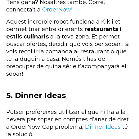
Tens gana? Nosaltres també. Corre,
connecta’t a
OrderNow
!
Aquest increïble robot funciona a Kik i et
permet triar entre diferents
restaurants i
estils culinaris
a la teva zona. Et permet
buscar ofertes, decidir què vols per sopar i si
vols recollir la comanda al restaurant o que
te la duguin a casa. Només t’has de
preocupar de quina sèrie t’acompanyarà el
sopar!
5. Dinner Ideas
Potser prefereixes utilitzar el que hi ha a la
nevera per sopar en comptes d’anar de dret
a OrderNow. Cap problema,
Dinner Ideas
té
la solució.