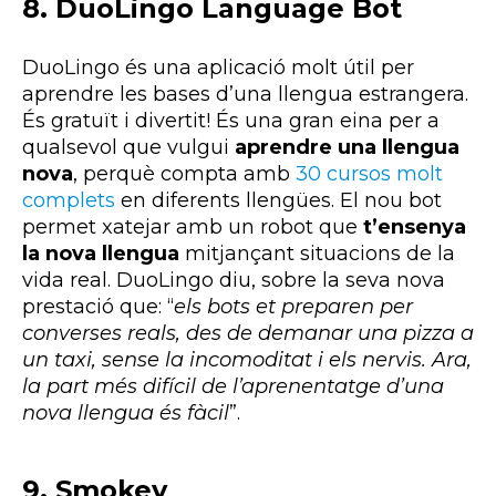
8. DuoLingo Language Bot
DuoLingo és una aplicació molt útil per
aprendre les bases d’una llengua estrangera.
És gratuït i divertit! És una gran eina per a
qualsevol que vulgui
aprendre una llengua
nova
, perquè compta amb
30 cursos molt
complets
en diferents llengües. El nou bot
permet xatejar amb un robot que
t’ensenya
la nova llengua
mitjançant situacions de la
vida real. DuoLingo diu, sobre la seva nova
prestació que: “
els bots et preparen per
converses reals, des de demanar una pizza a
un taxi, sense la incomoditat i els nervis. Ara,
la part més difícil de l’aprenentatge d’una
nova llengua és fàcil
”.
9. Smokey