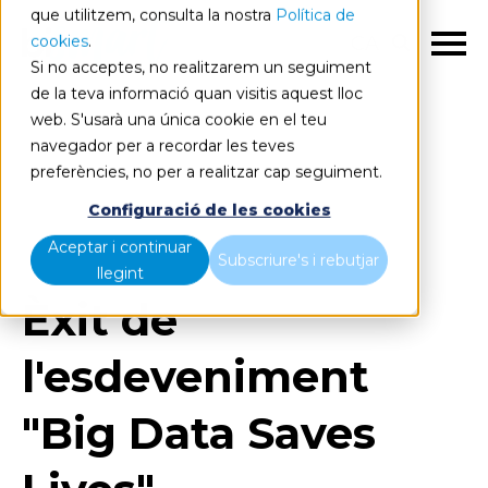
que utilitzem, consulta la nostra
Política de
cookies
.
CA
Si no acceptes, no realitzarem un seguiment
de la teva informació quan visitis aquest lloc
web. S'usarà una única cookie en el teu
navegador per a recordar les teves
preferències, no per a realitzar cap seguiment.
Blog
Home
Configuració de les cookies
Èxit de l'esdeveniment "Big Data Saves Lives"
Aceptar i continuar
Subscriure's i rebutjar
llegint
Èxit de
l'esdeveniment
"Big Data Saves