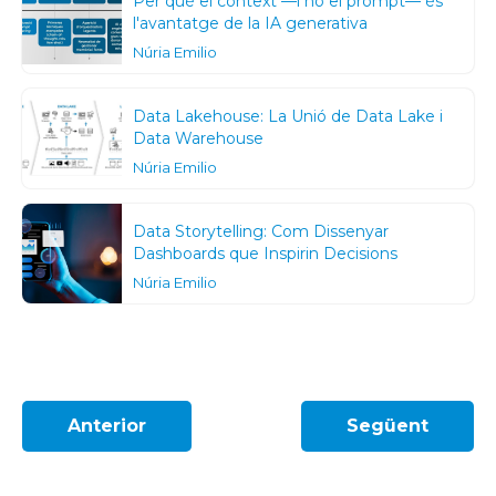
Per què el context —i no el prompt— és
l'avantatge de la IA generativa
Núria Emilio
Data Lakehouse: La Unió de Data Lake i
Data Warehouse
Núria Emilio
Data Storytelling: Com Dissenyar
Dashboards que Inspirin Decisions
Núria Emilio
Anterior
Següent