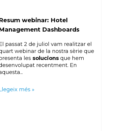
Resum webinar: Hotel
Management Dashboards
El passat 2 de juliol vam realitzar el
quart webinar de la nostra sèrie que
presenta les
solucions
que hem
desenvolupat recentment. En
aquesta...
Llegeix més »