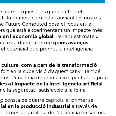
sobre les qüestions que planteja el
ial i la manera com està canviant les nostres
The Future Computed posa el focus en la
tors que està experimentant un impacte més
a en l'economia global
. Per aquest mateix
 que està duent a terme
grans avanços
t el potencial que promet la intel·ligència
 cultural com a part de la transformació
e fort en la supervisió d'aquest canvi. També
ns d'una línia de producció i, per tant, a prop
s a l'impacte de la intel·ligència artificial
e la seguretat i satisfacció a la feina.
ng
consta de quatre capítols: el primer se
icial en la producció industrial
a través de
 permès una millora de l'eficiència en sectors