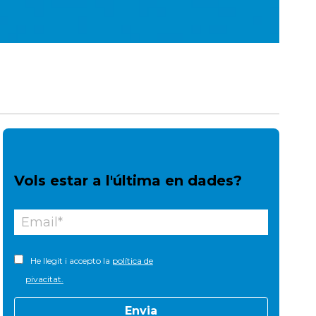
Vols estar a l'última en dades?
He llegit i accepto la
política de
pivacitat.