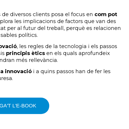
 de diversos clients posa el focus en
com pot
plora les implicacions de factors que van des
t per al futur del treball, perquè es relacionen
ables polítics.
novació
, les regles de la tecnologia i els passos
sis
principis ètics
en els quals aprofundeix
indran més rellevància.
la innovació
i a quins passos han de fer les
resa.
A'T L'E-BOOK