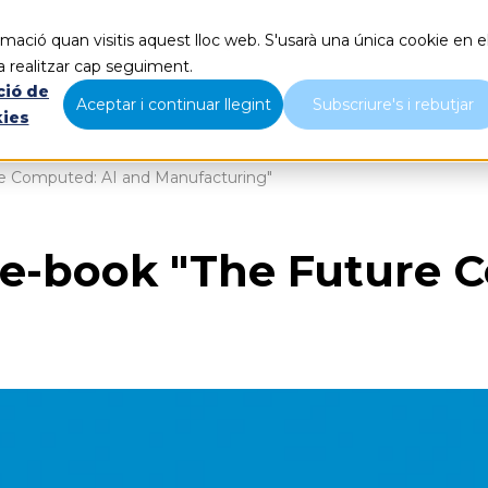
mació quan visitis aquest lloc web. S'usarà una única cookie en e
Què fem
Nosaltres
B
a realitzar cap seguiment.
ció de
Aceptar i continuar llegint
Subscriure's i rebutjar
kies
ure Computed: AI and Manufacturing"
l'e-book "The Future 