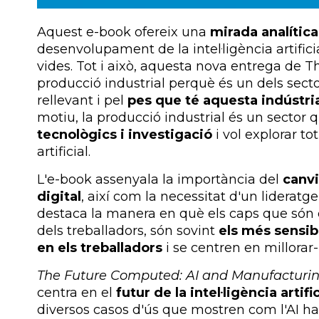
Aquest e-book ofereix una
mirada analítica
desenvolupament de la intel·ligència artific
vides. Tot i això, aquesta nova entrega de 
producció industrial perquè és un dels sec
rellevant i pel
pes que té aquesta indústri
motiu, la producció industrial és un sector
tecnològics i investigació
i vol explorar to
artificial.
L'e-book assenyala la importància del
canvi
digital
, així com la necessitat d'un lideratg
destaca la manera en què els caps que són di
dels treballadors, són sovint
els més sensible
en els treballadors
i se centren en millorar-n
The Future Computed: AI and Manufacturi
centra en el
futur de la intel·ligència artif
diversos casos d'ús que mostren com l'AI ha