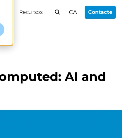
l
CA
log
Recursos
Contacte
Computed: AI and