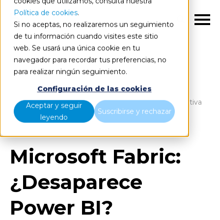
cookies que utilizamos, consulta nuestra
Política de cookies
.
ES
Si no aceptas, no realizaremos un seguimiento
de tu información cuando visites este sitio
web. Se usará una única cookie en tu
navegador para recordar tus preferencias, no
para realizar ningún seguimiento.
Blog
Home
Configuración de las cookies
Microsoft Fabric: ¿Desaparece Power BI? Comparativa
Aceptar y seguir
Suscribirse y rechazar
de licencias
leyendo
Microsoft Fabric:
¿Desaparece
Power BI?