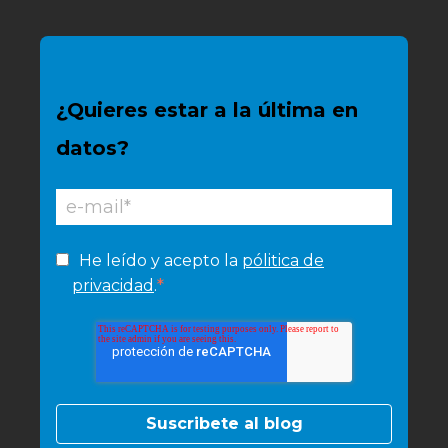
¿Quieres estar a la última en
datos?
He leído y acepto la
pólitica de
*
privacidad
.