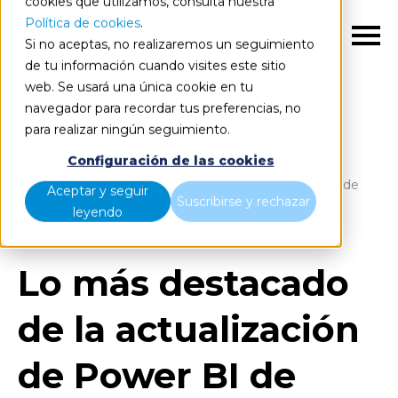
cookies que utilizamos, consulta nuestra
Política de cookies
.
ES
Si no aceptas, no realizaremos un seguimiento
de tu información cuando visites este sitio
web. Se usará una única cookie en tu
navegador para recordar tus preferencias, no
para realizar ningún seguimiento.
Blog
Home
Configuración de las cookies
Lo más destacado de la actualización de Power BI de
Aceptar y seguir
Suscribirse y rechazar
julio de 2019
leyendo
Lo más destacado
de la actualización
de Power BI de