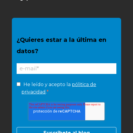
¿Quieres estar a la última en
datos?
He leído y acepto la
pólitica de
*
privacidad
.