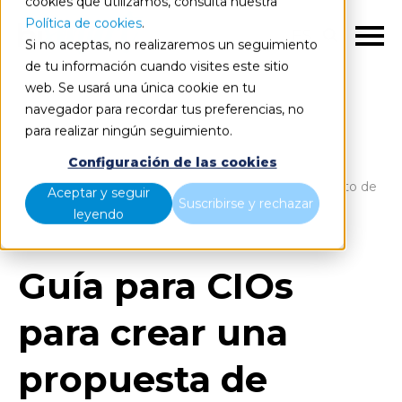
cookies que utilizamos, consulta nuestra
Política de cookies
.
ES
Si no aceptas, no realizaremos un seguimiento
de tu información cuando visites este sitio
web. Se usará una única cookie en tu
navegador para recordar tus preferencias, no
para realizar ningún seguimiento.
Blog
Home
Configuración de las cookies
Guía para CIOs para crear una propuesta de proyecto de
Aceptar y seguir
Suscribirse y rechazar
AI de Gartner
leyendo
Guía para CIOs
para crear una
propuesta de