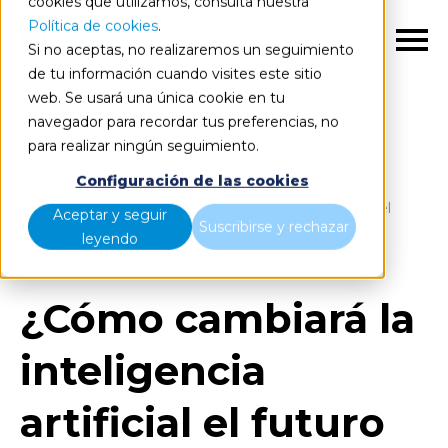
cookies que utilizamos, consulta nuestra
Política de cookies
.
ES
Si no aceptas, no realizaremos un seguimiento
de tu información cuando visites este sitio
web. Se usará una única cookie en tu
navegador para recordar tus preferencias, no
para realizar ningún seguimiento.
Blog
Home
Configuración de las cookies
¿Cómo cambiará la inteligencia artificial el futuro del
Aceptar y seguir
Suscribirse y rechazar
trabajo?
leyendo
¿Cómo cambiará la
inteligencia
artificial el futuro