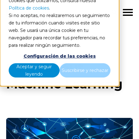
cookies que utilizamos, consulta nuestra
Política de cookies
.
ES
Si no aceptas, no realizaremos un seguimiento
de tu información cuando visites este sitio
web. Se usará una única cookie en tu
navegador para recordar tus preferencias, no
Blog
Todos los artículos
para realizar ningún seguimiento.
Configuración de las cookies
Posts about
Aceptar y seguir
Suscribirse y rechazar
leyendo
Machine Learning