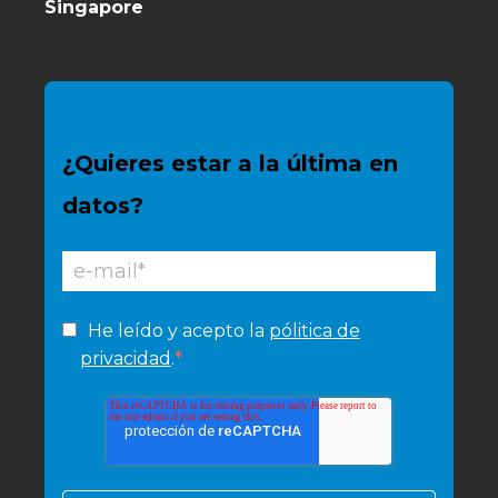
Singapore
¿Quieres estar a la última en
datos?
He leído y acepto la
pólitica de
*
privacidad
.