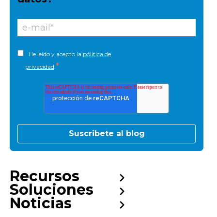
He leído y acepto la
pólitica de
*
privacidad
.
Recursos
Soluciones
Noticias