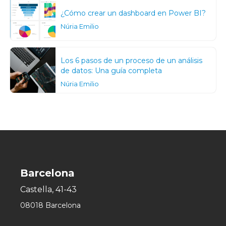
¿Cómo crear un dashboard en Power BI?
Núria Emilio
Los 6 pasos de un proceso de un análisis
de datos: Una guía completa
Núria Emilio
Barcelona
Castella, 41-43
08018 Barcelona