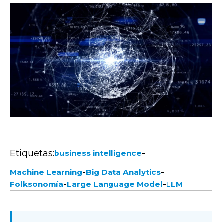
Etiquetas:
-
business intelligence
-
-
Machine Learning
Big Data Analytics
-
-
Folksonomía
Large Language Model
LLM