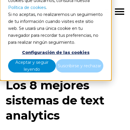
cookies que utilizamos, consulta nuestra
Política de cookies
.
ES
Si no aceptas, no realizaremos un seguimiento
de tu información cuando visites este sitio
web. Se usará una única cookie en tu
navegador para recordar tus preferencias, no
para realizar ningún seguimiento.
Blog
Home
Configuración de las cookies
Los 8 mejores sistemas de text analytics
Aceptar y seguir
Suscribirse y rechazar
leyendo
Los 8 mejores
sistemas de text
analytics