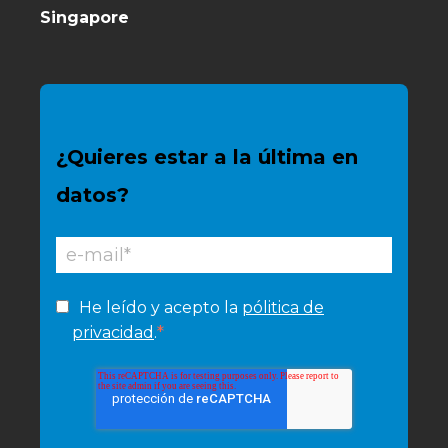
Singapore
¿Quieres estar a la última en
datos?
He leído y acepto la
pólitica de
*
privacidad
.