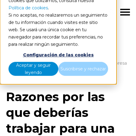
cookies que utilizamos, consulta nuestra
Política de cookies
.
ES
Si no aceptas, no realizaremos un seguimiento
de tu información cuando visites este sitio
web. Se usará una única cookie en tu
navegador para recordar tus preferencias, no
para realizar ningún seguimiento.
Blog
Home
Configuración de las cookies
Razones por las que deberías trabajar para una empresa
Aceptar y seguir
Suscribirse y rechazar
de Big Data
leyendo
Razones por las
que deberías
trabajar para una