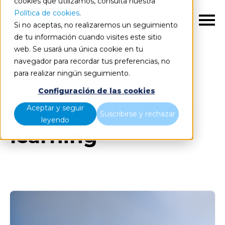
cookies que utilizamos, consulta nuestra
Política de cookies
.
ES
Si no aceptas, no realizaremos un seguimiento
de tu información cuando visites este sitio
web. Se usará una única cookie en tu
navegador para recordar tus preferencias, no
Blog
Todos los artículos
para realizar ningún seguimiento.
Configuración de las cookies
Posts about deep
Aceptar y seguir
Suscribirse y rechazar
leyendo
learning