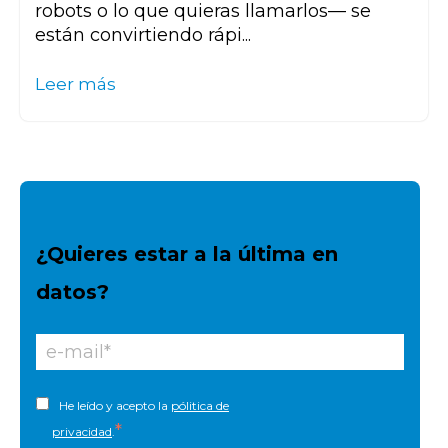
robots o lo que quieras llamarlos— se
están convirtiendo rápi...
Leer más
¿Quieres estar a la última en
datos?
He leído y acepto la
pólitica de
*
privacidad
.