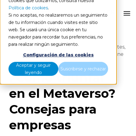
cookies que utilizamos, consulta nuestra
Política de cookies
.
EN
Si no aceptas, no realizaremos un seguimiento
de tu información cuando visites este sitio
web. Se usará una única cookie en tu
¿Va a cambiar, el metaverso, el papel del
navegador para recordar tus preferencias, no
consumidor y los hábitos de compra que
para realizar ningún seguimiento.
conocemos hasta ahora? Según datos recientes,
el 88% de los consumidores en España ya tiene
Configuración de las cookies
interés en realizar compras en el metaverso.
Aceptar y seguir
Suscribirse y rechazar
leyendo
¿Cómo triunfar
en el Metaverso?
Consejas para
empresas