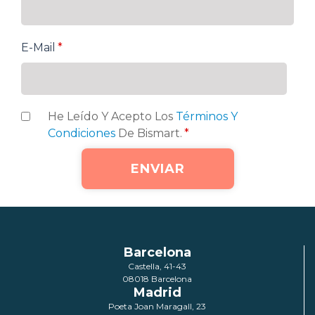
E-Mail
*
He Leído Y Acepto Los
Términos Y
Condiciones
De Bismart.
*
Barcelona
Castella, 41-43
08018 Barcelona
Madrid
Poeta Joan Maragall, 23