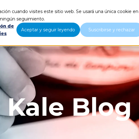
ción cuando visites este sitio web. Se usará una única cookie en
Servicios
Quiénes somos
r ningún seguimiento.
ión de
Aceptar y seguir leyendo
Suscribirse y rechazar
ies
Kale Blog