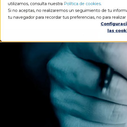
utilizamos, consulta nuestra
Política de cookies
.
Si no aceptas, no realizaremos un seguimiento de tu informa
tu navegador para recordar tus preferencias, no para realiza
Configurac
las cook