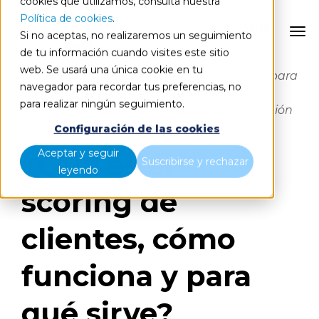
cookies que utilizamos, consulta nuestra
Política de cookies
.
EN
Si no aceptas, no realizaremos un seguimiento
de tu información cuando visites este sitio
web. Se usará una única cookie en tu
En marketing, el scoring de clientes se usa para
navegador para recordar tus preferencias, no
clasificar a los clientes según criterios
para realizar ningún seguimiento.
comerciales con el objetivo de ofrecer atención
personalizada.
Configuración de las cookies
Aceptar y seguir
¿Qué es el
Suscribirse y rechazar
leyendo
scoring de
clientes, cómo
funciona y para
qué sirve?