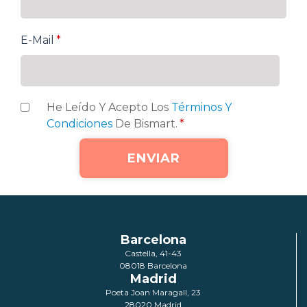
E-Mail
*
He Leído Y Acepto Los
Términos Y
Condiciones
De Bismart.
*
Barcelona
Castella, 41-43
08018 Barcelona
Madrid
Poeta Joan Maragall, 23
28020 Madrid