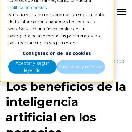
cookies que utilizamos, consulta nuestra
Política de cookies
.
ES
Si no aceptas, no realizaremos un seguimiento
de tu información cuando visites este sitio
web. Se usará una única cookie en tu
navegador para recordar tus preferencias, no
para realizar ningún seguimiento.
Blog
Home
Configuración de las cookies
Los beneficios de la inteligencia artificial en los negocios
Aceptar y seguir
Suscribirse y rechazar
leyendo
Los beneficios de la
inteligencia
artificial en los