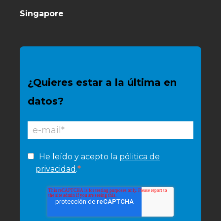
Singapore
¿Quieres estar a la última en
datos?
He leído y acepto la
pólitica de
*
privacidad
.