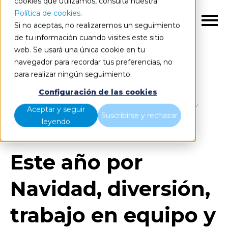
cookies que utilizamos, consulta nuestra
Política de cookies
.
ES
Si no aceptas, no realizaremos un seguimiento
de tu información cuando visites este sitio
web. Se usará una única cookie en tu
navegador para recordar tus preferencias, no
para realizar ningún seguimiento.
Blog
Home
Configuración de las cookies
Este año por Navidad, diversión, trabajo en equipo y
Aceptar y seguir
Suscribirse y rechazar
solidaridad
leyendo
Este año por
Navidad, diversión,
trabajo en equipo y