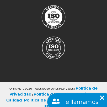
Política de
© Bismart 2026 | Todos los derechos reservados
|
Privacidad
Política de Cookies
Política de
|
|
Calidad
Política de Seguriad
Condiciones de
|
|
Te llamamos
uso
FAQs
|