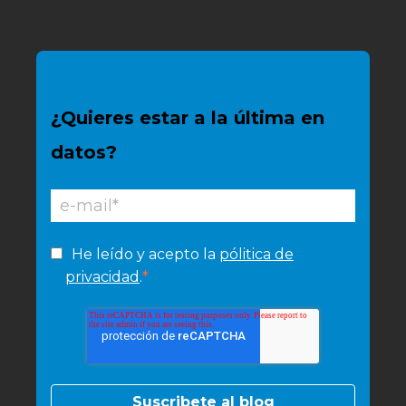
¿Quieres estar a la última en
datos?
He leído y acepto la
pólitica de
*
privacidad
.