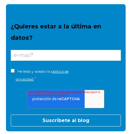
¿Quieres estar a la última en
datos?
He leído y acepto la
pólitica de
*
privacidad
.