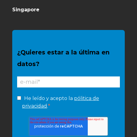
Singapore
¿Quieres estar a la última en
datos?
He leído y acepto la
pólitica de
*
privacidad
.