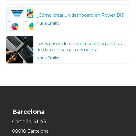
¿Cómo crear un dashboard en Power BI?
Núria Emilio
Los 6 pasos de un proceso de un análisis
de datos: Una guía completa
Núria Emilio
Barcelona
Castella, 41-43
08018 Barcelona