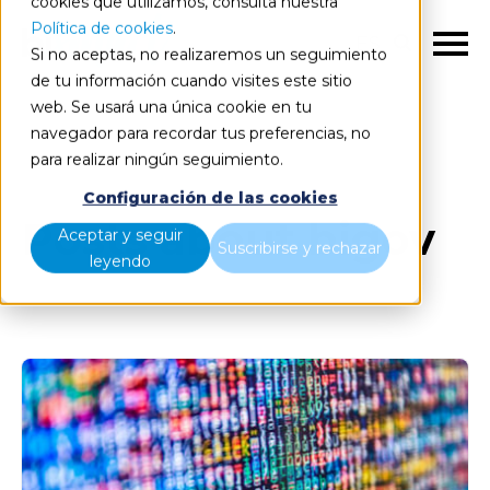
cookies que utilizamos, consulta nuestra
Política de cookies
.
ES
Si no aceptas, no realizaremos un seguimiento
de tu información cuando visites este sitio
web. Se usará una única cookie en tu
navegador para recordar tus preferencias, no
Blog
Todos los artículos
para realizar ningún seguimiento.
Configuración de las cookies
Posts about bigov
Aceptar y seguir
Suscribirse y rechazar
leyendo