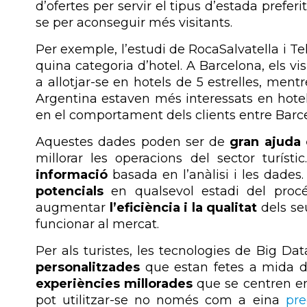
d’ofertes per servir el tipus d’estada preferi
se per aconseguir més visitants.
Per exemple, l’estudi de RocaSalvatella i Tel
quina categoria d’hotel. A Barcelona, els visi
a allotjar-se en hotels de 5 estrelles, mentr
Argentina estaven més interessats en hotel
en el comportament dels clients entre Barce
Aquestes dades poden ser de
gran ajuda 
millorar les operacions del sector turísti
informació
basada en l’anàlisi i les dades
potencials
en qualsevol estadi del procé
augmentar
l’eficiència i la qualitat
dels se
funcionar al mercat.
Per als turistes, les tecnologies de Big Da
personalitzades
que estan fetes a mida de
experiències millorades
que se centren en 
pot utilitzar-se no només com a eina
pre