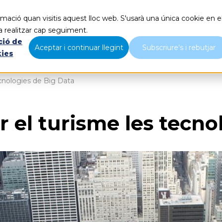
mació quan visitis aquest lloc web. S'usarà una única cookie en e
Què fem
Nosaltres
B
a realitzar cap seguiment.
ció de
Aceptar i continuar llegint
Subscriure's i rebutjar
kies
cnologies de Big Data
 el turisme les tecno