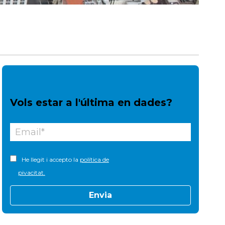
Vols estar a l'última en dades?
He llegit i accepto la
política de
pivacitat.