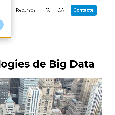
l
CA
log
Recursos
Contacte
logies de Big Data