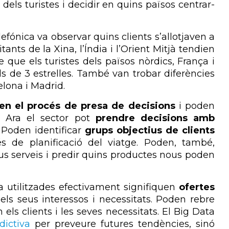
t dels turistes i decidir en quins països centrar-
efónica va observar quins clients s’allotjaven a
tants de la Xina, l’Índia i l’Orient Mitjà tendien
e que els turistes dels països nòrdics, França i
s de 3 estrelles. També van trobar diferències
lona i Madrid.
en el procés de presa de decisions
i poden
c. Ara el sector pot
prendre decisions amb
. Poden identificar
grups objectius de clients
s de planificació del viatge. Poden, també,
us serveis i predir quins productes nous poden
ta utilitzades efectivament signifiquen
ofertes
ls seus interessos i necessitats. Poden rebre
els clients i les seves necessitats. El Big Data
dictiva
per preveure futures tendències, sinó