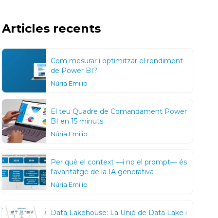
Articles recents
Com mesurar i optimitzar el rendiment
de Power BI?
Núria Emilio
El teu Quadre de Comandament Power
BI en 15 minuts
Núria Emilio
Per què el context —i no el prompt— és
l'avantatge de la IA generativa
Núria Emilio
Data Lakehouse: La Unió de Data Lake i