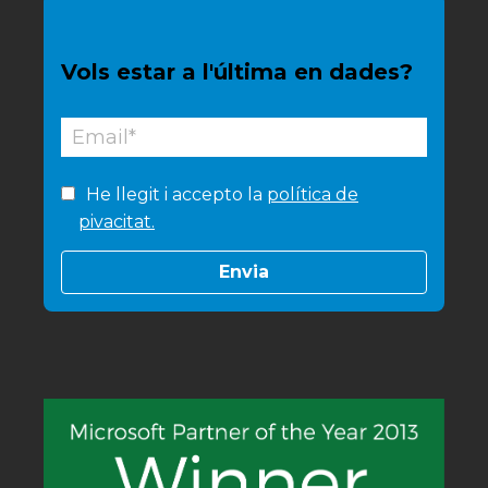
Vols estar a l'última en dades?
He llegit i accepto la
política de
pivacitat.