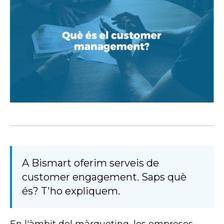
A Bismart oferim serveis de
customer engagement. Saps què
és? T'ho expliquem.
En l'àmbit del màrqueting, les empreses