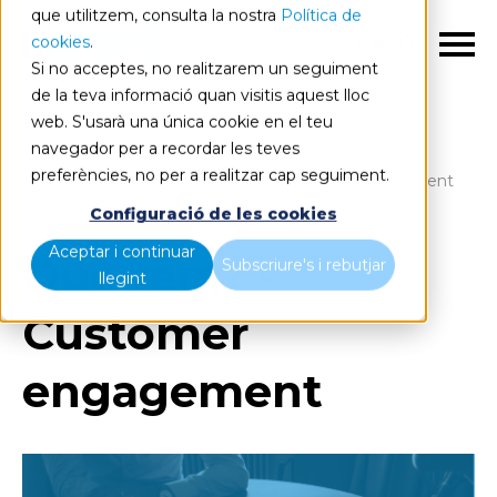
que utilitzem, consulta la nostra
Política de
cookies
.
CA
Si no acceptes, no realitzarem un seguiment
de la teva informació quan visitis aquest lloc
web. S'usarà una única cookie en el teu
navegador per a recordar les teves
preferències, no per a realitzar cap seguiment.
Blog
Home
Què fem? - Customer engagement
Configuració de les cookies
Aceptar i continuar
Què fem? -
Subscriure's i rebutjar
llegint
Customer
engagement