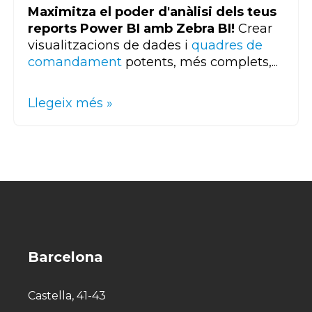
Maximitza el poder d'anàlisi dels teus
reports Power BI amb Zebra BI!
Crear
visualitzacions de dades i
quadres de
comandament
potents, més complets,...
Llegeix més »
Barcelona
Castella, 41-43