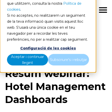
que utilitzem, consulta la nostra
Política de
cookies
.
CA
Si no acceptes, no realitzarem un seguiment
de la teva informació quan visitis aquest lloc
web. S'usarà una única cookie en el teu
navegador per a recordar les teves
preferències, no per a realitzar cap seguiment.
Blog
Home
Configuració de les cookies
Resum webinar: Hotel Management Dashboards
Aceptar i continuar
Subscriure's i rebutjar
llegint
Resum webinar:
Hotel Management
Dashboards