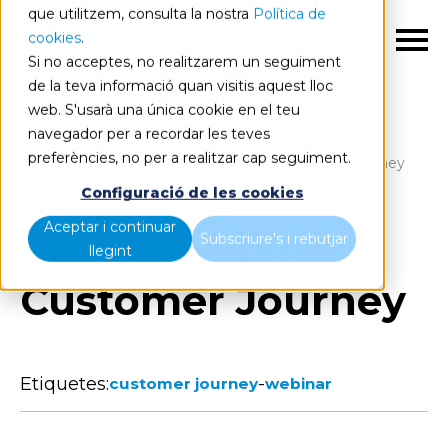
que utilitzem, consulta la nostra
Política de
cookies
.
CA
Si no acceptes, no realitzarem un seguiment
de la teva informació quan visitis aquest lloc
web. S'usarà una única cookie en el teu
navegador per a recordar les teves
preferències, no per a realitzar cap seguiment.
Blog
Home
Resum webinar: Customer Journey
Configuració de les cookies
Aceptar i continuar
Resum webinar:
Subscriure's i rebutjar
llegint
Customer Journey
Etiquetes:
-
customer journey
webinar