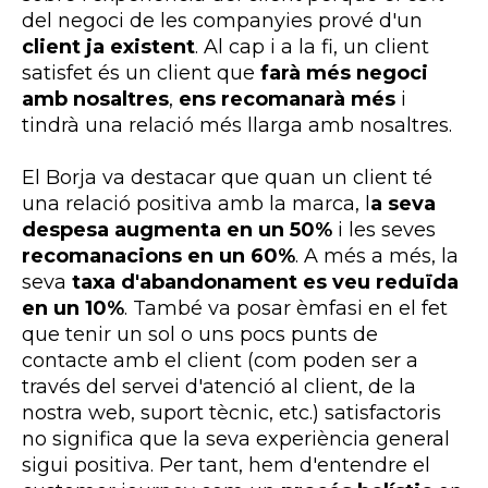
del negoci de les companyies prové d'un
client ja existent
. Al cap i a la fi, un client
satisfet és un client que
farà més negoci
amb nosaltres
,
ens recomanarà més
i
tindrà una relació més llarga amb nosaltres.
El Borja va destacar que quan un client té
una relació positiva amb la marca, l
a seva
despesa augmenta en un 50%
i les seves
recomanacions en un 60%
. A més a més, la
seva
taxa d'abandonament es veu reduïda
en un 10%
. També va posar èmfasi en el fet
que tenir un sol o uns pocs punts de
contacte amb el client (com poden ser a
través del servei d'atenció al client, de la
nostra web, suport tècnic, etc.) satisfactoris
no significa que la seva experiència general
sigui positiva. Per tant, hem d'entendre el