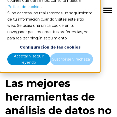
cookies que utilizamos, consulta nuestra
Política de cookies
.
ES
Si no aceptas, no realizaremos un seguimiento
de tu información cuando visites este sitio
web. Se usará una única cookie en tu
navegador para recordar tus preferencias, no
para realizar ningún seguimiento.
Blog
Home
Configuración de las cookies
Las mejores herramientas de análisis de datos no
Aceptar y seguir
Suscribirse y rechazar
estructurados
leyendo
Las mejores
herramientas de
análisis de datos no