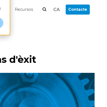
l
CA
log
Recursos
Contacte
 d'èxit