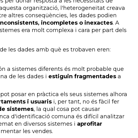
s per donar resposta a les necessitats de
n aquesta organització, l'heterogeneïtat creava
tre altres conseqüències, les dades podien
inconsistents, incompletes o inexactes
. A
istemes era molt complexa i cara per part dels
 de les dades amb què es trobaven eren:
ón a sistemes diferents és molt probable que
a de les dades i
estiguin fragmentades
a
o pot posar en pràctica els seus sistemes alhora
rtaments i usuaris
i, per tant, no és fàcil fer
 de sistemes
, la qual cosa pot causar
a d'identificació comuna és difícil analitzar
mat en diversos sistemes i
aprofitar
mentar les vendes.