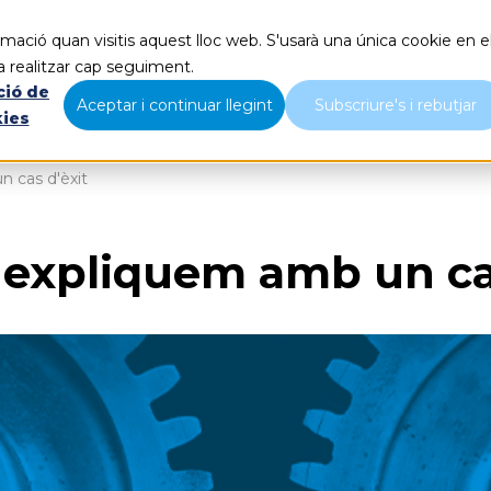
mació quan visitis aquest lloc web. S'usarà una única cookie en e
Què fem
Nosaltres
B
a realitzar cap seguiment.
ció de
Aceptar i continuar llegint
Subscriure's i rebutjar
kies
 cas d'èxit
expliquem amb un cas