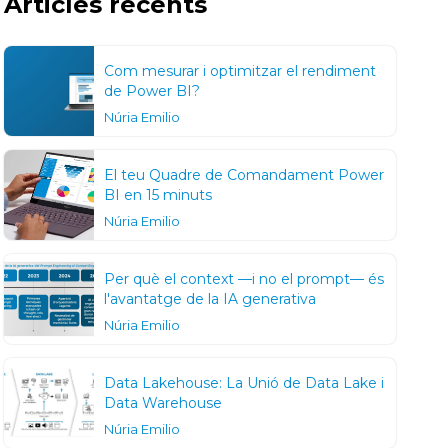
Articles recents
Com mesurar i optimitzar el rendiment
de Power BI?
Núria Emilio
El teu Quadre de Comandament Power
BI en 15 minuts
Núria Emilio
Per què el context —i no el prompt— és
l'avantatge de la IA generativa
Núria Emilio
Data Lakehouse: La Unió de Data Lake i
Data Warehouse
Núria Emilio