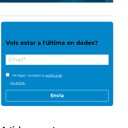
Vols estar a l'última en dades?
He llegit i accepto la
política de
pivacitat.