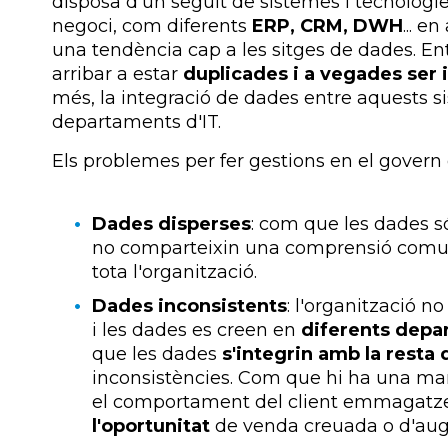
disposa d'un seguit de sistemes i tecnologie
negoci, com diferents
ERP, CRM, DWH
... e
una tendència cap a les sitges de dades. En
arribar a estar
duplicades i a vegades ser 
més, la integració de dades entre aquests s
departaments d'IT.
Els problemes per fer gestions en el govern
Dades disperses
: com que les dades s
no comparteixin una comprensió comun
tota l'organització.
Dades inconsistents
: l'organització n
i les dades es creen en
diferents depa
que les dades
s'integrin amb la resta
inconsistències. Com que hi ha una manc
el comportament del client emmagatze
l'oportunitat
de venda creuada o d'aug