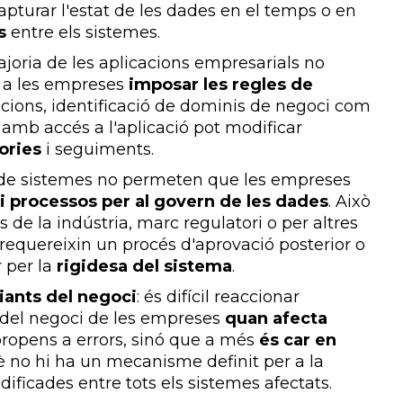
 capturar l'estat de les dades en el temps o en
s
entre els sistemes.
majoria de les aplicacions empresarials no
 a les empreses
imposar les regles de
acions, identificació de dominis de negoci com
 amb accés a l'aplicació pot modificar
tories
i seguiments.
a de sistemes no permeten que les empreses
 i processos per al govern de les dades
. Això
 de la indústria, marc regulatori o per altres
 requereixin un procés d'aprovació posterior o
r per la
rigidesa del sistema
.
iants del negoci
: és difícil reaccionar
 del negoci de les empreses
quan afecta
propens a errors, sinó que a més
és car en
uè no hi ha un mecanisme definit per a la
ificades entre tots els sistemes afectats.