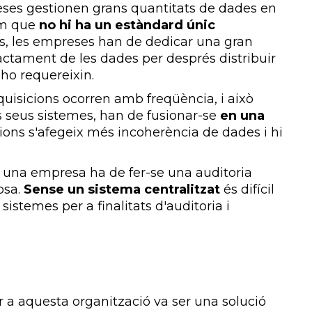
eses gestionen grans quantitats de dades en
Com que
no hi ha un estàndard únic
es, les empreses han de dedicar una gran
ractament de les dades per després distribuir
ho requereixin.
adquisicions ocorren amb freqüència, i això
s seus sistemes, han de fusionar-se
en una
cions s'afegeix més incoherència de dades i hi
 una empresa ha de fer-se una auditoria
osa.
Sense un sistema centralitzat
és difícil
sistemes per a finalitats d'auditoria i
 a aquesta organització va ser una solució