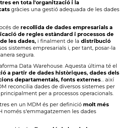
es en tota l'organització i la
cats
gràcies una gestió adequada de les dades
rocés de
recollida de dades empresarials a
plicació de regles estàndard i processos de
 de les dades,
i finalment de la
distribució
rsos sistemes empresarials i, per tant, posar-la
manera segura.
aforma Data Warehouse. Aquesta última té el
mació a partir de dades històriques, dades dels
acions departamentals, fonts externes
… així
 reconcilia dades de diversos sistemes per
i principalment per a processos operacionals.
tres en un MDM és per definició
molt més
WH només s'emmagatzemen les dades