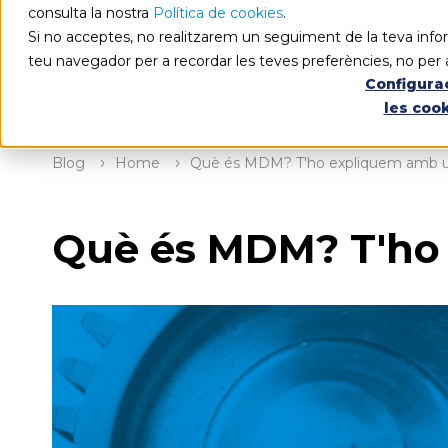
consulta la nostra
Política de cookies
.
Si no acceptes, no realitzarem un seguiment de la teva infor
teu navegador per a recordar les teves preferències, no per 
Configura
les coo
Blog
Home
Què és MDM? T'ho expliquem amb un
Què és MDM? T'ho 