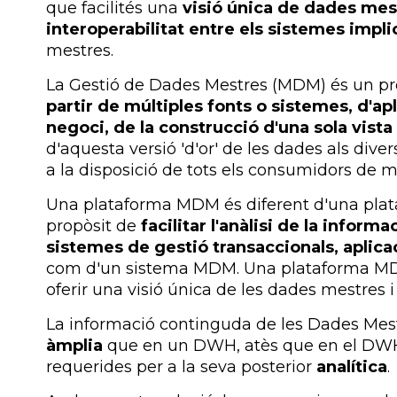
que facilités una
visió única de dades mestr
interoperabilitat entre els sistemes impli
mestres.
La Gestió de Dades Mestres (MDM) és un p
partir de múltiples fonts o sistemes, d'a
negoci, de la construcció d'una sola vista
d'aquesta versió 'd'or' de les dades als dive
a la disposició de tots els consumidors de 
Una plataforma MDM és diferent d'una plat
propòsit de
facilitar l'anàlisi de la infor
sistemes de gestió transaccionals, aplic
com d'un sistema MDM. Una plataforma MDM
oferir una visió única de les dades mestres 
La informació continguda de les Dades Mes
àmplia
que en un DWH, atès que en el D
requerides per a la seva posterior
analítica
.