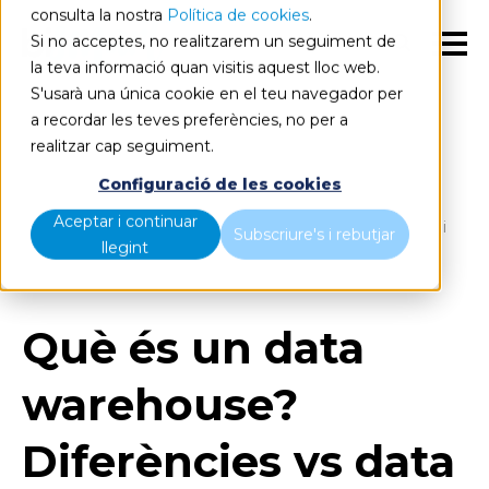
consulta la nostra
Política de cookies
.
Si no acceptes, no realitzarem un seguiment de
CA
la teva informació quan visitis aquest lloc web.
S'usarà una única cookie en el teu navegador per
a recordar les teves preferències, no per a
realitzar cap seguiment.
Blog
Home
Configuració de les cookies
Aceptar i continuar
Què és un data warehouse? Diferències vs data alake i
Subscriure's i rebutjar
llegint
arquitectura
Què és un data
warehouse?
Diferències vs data