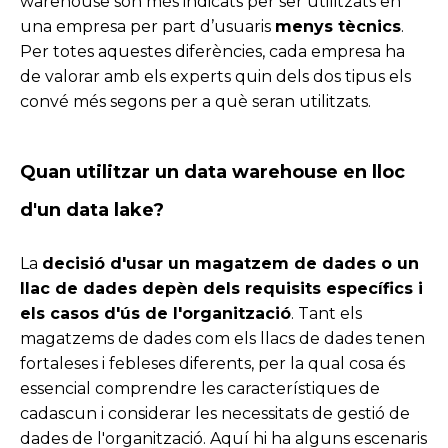
warehouse són més indicats per ser utilitzats en
una empresa per part d’usuaris
menys tècnics
.
Per totes aquestes diferències, cada empresa ha
de valorar amb els experts
quin dels dos tipus els
convé més segons per a què seran utilitzats.
Quan utilitzar un data
warehouse
en lloc
d'un data
lake?
La
decisió d'usar un magatzem de dades o un
llac de dades depèn dels requisits específics i
els casos d'ús de l'organització
. Tant els
magatzems de dades com els llacs de dades tenen
fortaleses i febleses diferents, per la qual cosa és
essencial comprendre les característiques de
cadascun i considerar les necessitats de gestió de
dades de l'organització. Aquí hi ha alguns escenaris