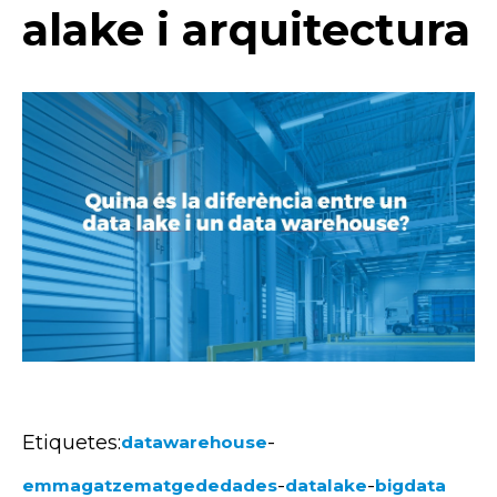
alake i arquitectura
Etiquetes:
-
datawarehouse
-
-
emmagatzematgededades
datalake
bigdata