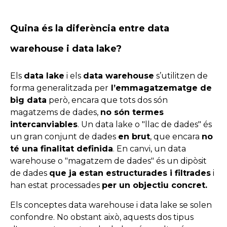
Quina és la diferència entre data
warehouse
i data
lake?
Els
data lake
i els
data warehouse
s’utilitzen de
forma generalitzada per
l’emmagatzematge de
big data
però, encara que tots dos són
magatzems de dades,
no són termes
intercanviables
. Un data lake o
"
llac de dades
"
és
un gran conjunt de dades
en brut
, que encara
no
té una finalitat definida
. En canvi, un data
warehouse o
"
magatzem de dades"
és un dipòsit
de dades
que ja estan estructurades i filtrades
i
han estat processades
per un objectiu concret.
Els
conceptes
data
warehouse
i data
lake
se solen
confondre. No obstant això, aquests dos tipus