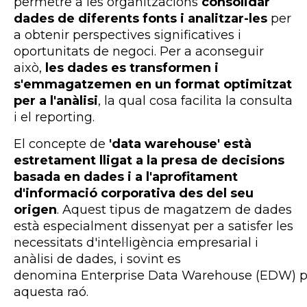
permetre a les organitzacions
consolidar
dades de diferents fonts i analitzar-les
per
a obtenir perspectives significatives i
oportunitats de negoci. Per a aconseguir
això,
les dades es transformen i
s'emmagatzemen en un format optimitzat
per a l'anàlisi
, la qual cosa facilita la consulta
i el reporting.
El concepte de
'data
warehouse'
està
estretament lligat a la presa de decisions
basada en dades i a l'aprofitament
d'informació corporativa des del seu
origen
. Aquest tipus de magatzem de dades
està especialment dissenyat per a satisfer les
necessitats d'intel·ligència empresarial i
anàlisi de dades, i sovint es
denomina
Enterprise
Data
Warehouse
(
EDW)
p
aquesta raó.