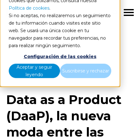
cookies que utilizamos, consulta nuestra
Política de cookies
.
ES
Si no aceptas, no realizaremos un seguimiento
de tu información cuando visites este sitio
web. Se usará una única cookie en tu
navegador para recordar tus preferencias, no
para realizar ningún seguimiento.
Blog
Home
Configuración de las cookies
Data as a Product (DaaP), la nueva moda entre las
Aceptar y seguir
Suscribirse y rechazar
empresas data-driven
leyendo
Data as a Product
(DaaP), la nueva
moda entre las