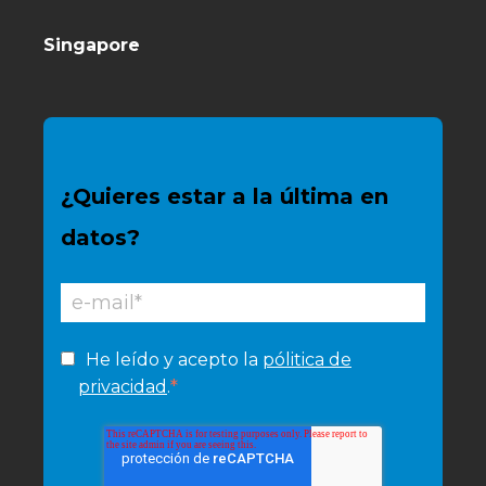
Singapore
¿Quieres estar a la última en
datos?
He leído y acepto la
pólitica de
*
privacidad
.