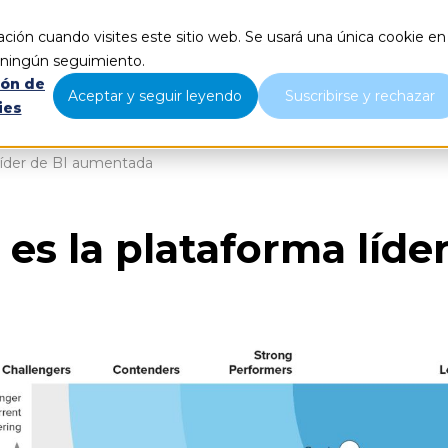
ción cuando visites este sitio web. Se usará una única cookie en
Qué hacemos
Nosotros
B
r ningún seguimiento.
ión de
Aceptar y seguir leyendo
Suscribirse y rechazar
ies
 líder de BI aumentada
 es la plataforma líd