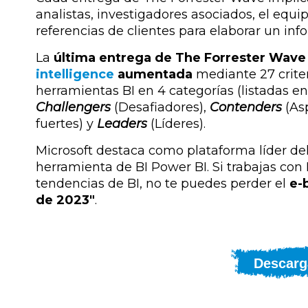
analistas, investigadores asociados, el equ
referencias de clientes para elaborar un inf
La
última entrega de The Forrester Wave 
intelligence
aumentada
mediante 27 criter
herramientas BI en 4 categorías (listadas en
Challengers
(Desafiadores),
Contenders
(Asp
fuertes) y
Leaders
(Líderes).
Microsoft destaca como plataforma líder del
herramienta de BI Power BI. Si trabajas con 
tendencias de BI, no te puedes perder el
e-
de 2023"
.
Descarg