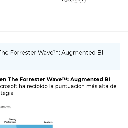
n The Forrester Wave™: Augmented BI
r en The Forrester Wave™: Augmented BI
icrosoft ha recibido la puntuación más alta de
ategia.