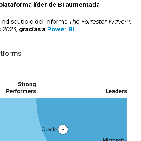
 plataforma líder de BI aumentada
indiscutible del informe
The Forrester Wave™:
s 2023
,
gracias a
Power BI
.