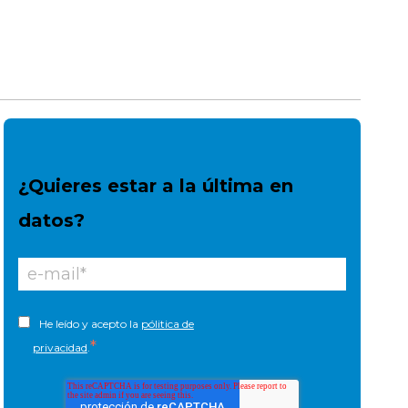
¿Quieres estar a la última en
datos?
He leído y acepto la
pólitica de
*
privacidad
.