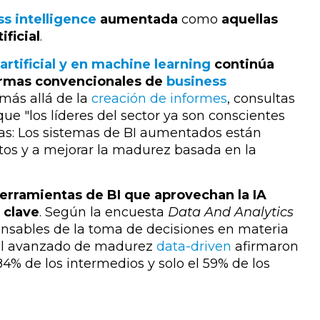
s intelligence
aumentada
como
aquellas
ificial
.
artificial y en machine learning
continúa
formas convencionales de
business
más allá de la
creación de informes
, consultas
que "l
os líderes del sector ya son conscientes
mas: Los sistemas de BI aumentados están
tos y a mejorar la madurez basada en la
herramientas de BI que aprovechan la IA
 clave
.
Según la encuesta
Data And Analytics
ponsables de la toma de decisiones en materia
vel avanzado de madurez
data-driven
afirmaron
4% de los intermedios y solo el 59% de los