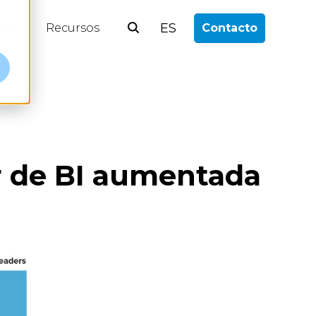
ES
log
Recursos
Contacto
er de BI aumentada