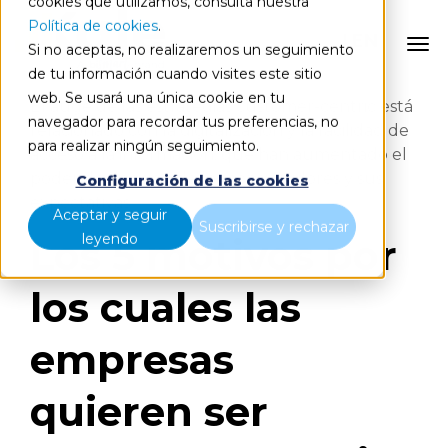
cookies que utilizamos, consulta nuestra
Política de cookies
.
EN
Si no aceptas, no realizaremos un seguimiento
de tu información cuando visites este sitio
web. Se usará una única cookie en tu
El auge de las estrategias customer-centric está
navegador para recordar tus preferencias, no
relacionado con la digitalización y la facilidad de
para realizar ningún seguimiento.
acceso a la información, que
han aumentado el
poder de decisión de los consumidores y sus
Configuración de las cookies
expectativas.
Aceptar y seguir
Suscribirse y rechazar
leyendo
Los 5 motivos por
los cuales las
empresas
quieren ser