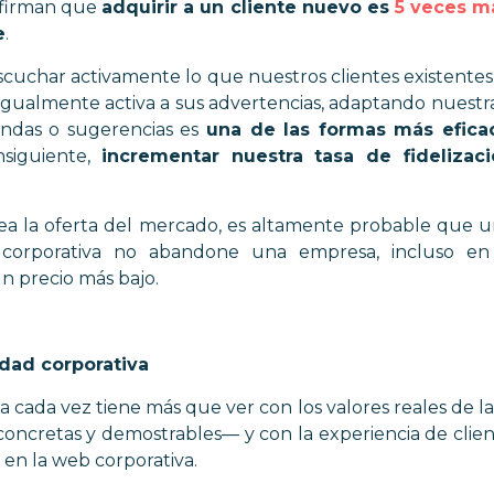
nfirman que
adquirir a un cliente nuevo es
5 veces m
e
.
escuchar activamente lo que nuestros clientes existentes
gualmente activa a sus advertencias, adaptando nuestra
andas o sugerencias es
una de las formas más efica
onsiguiente,
incrementar nuestra tasa de fidelizac
a la oferta del mercado, es altamente probable que un 
d corporativa no abandone una empresa, incluso e
n precio más bajo.
idad corporativa
va cada vez tiene más que ver con los valores reales de 
concretas y demostrables—
y con la experiencia de clie
 en la web corporativa.