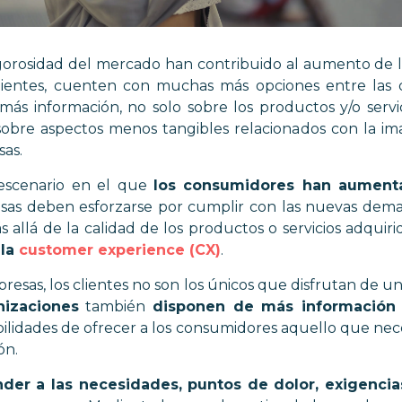
 vigorosidad del mercado han contribuido al aumento de 
clientes, cuenten con muchas
más opciones entre las 
ás información, no solo sobre los productos y/o servic
sobre aspectos menos tangibles relacionados con la ima
sas.
 escenario en el que
los consumidores han aumenta
sas deben esforzarse por cumplir con las nuevas deman
allá de la calidad de los productos o servicios adquir
 la
customer experience (CX)
.
presas, los clientes no son los únicos que disfrutan de 
nizaciones
también
disponen de más información 
bilidades de ofrecer a los consumidores aquello que ne
ión.
der a las necesidades, puntos de dolor, exigencia