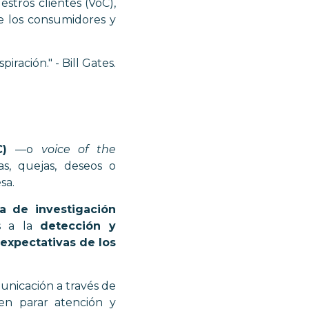
estros clientes (VoC),
e los consumidores y
iración." - Bill Gates.
C)
—
o
voice of the
s, quejas, deseos o
sa.
a de investigación
as a la
detección y
expectativas de los
unicación a través de
ben parar atención y