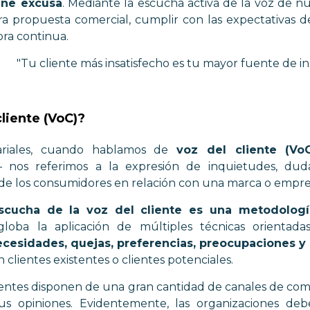
iene excusa
. Mediante la escucha activa de la voz de nu
a propuesta comercial, cumplir con las expectativas d
ora continua.
"Tu cliente más insatisfecho es tu mayor fuente de insp
cliente (VoC)?
ariales, cuando hablamos de
voz del cliente (Vo
 nos referimos a la expresión de inquietudes, duda
 de los consumidores en relación con una marca o empre
scucha de la voz del cliente es una metodologí
loba la aplicación de
múltiples técnicas
orientad
ecesidades, quejas, preferencias, preocupaciones y 
an clientes existentes o clientes potenciales.
clientes disponen de una gran cantidad de canales de com
sus opiniones. Evidentemente, las organizaciones de