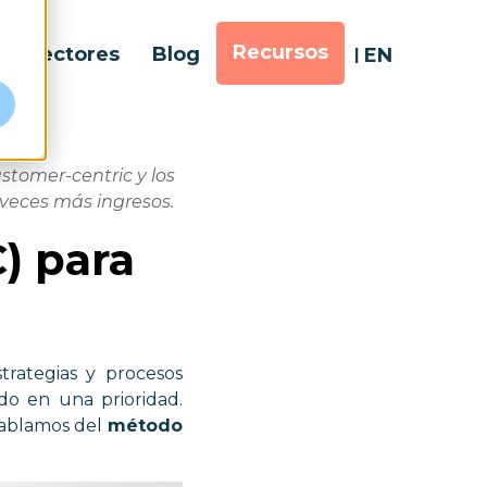
Recursos
Sectores
Blog
EN
ustomer-centric y los
veces más ingresos.
C) para
trategias y procesos
ido en una prioridad.
Hablamos del
método