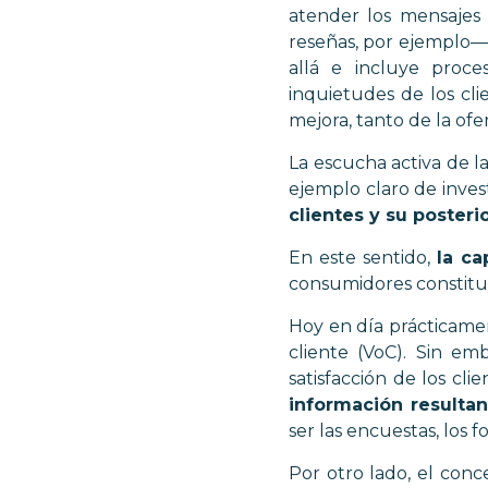
atender los mensajes 
reseñas, por ejemplo—
allá e
incluye proc
inquietudes de los cli
mejora, tanto de la of
La
escucha activa de la
ejemplo claro de inves
clientes y su posteri
En este sentido,
la ca
consumidores constit
Hoy en día prácticame
cliente (VoC). Sin em
satisfacción de los cli
información resultant
ser las encuestas, los 
Por otro lado, el con