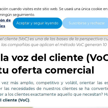
ción cuando visites este sitio web. Se usará una única cookie en
Servicios
Quiénes somos
r ningún seguimiento.
ión de
Aceptar y seguir leyendo
Suscribirse y rechazar
ies
el cliente (VoC) es una de las bases de la perspectiva c
las compañías que aplican el método VoC generan 10 
la voz del cliente (Vo
tu oferta comercial
z más amplio, competitivo y volátil, orientar las es
cer las necesidades de nuestros clientes se ha convert
 a los clientes exactamente aquello que necesitan? 
 cliente (VoC)
.