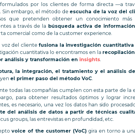
formulados por los clientes de forma directa —a tra
. Sin embargo, el método de
escucha de la voz del cl
esos que pretenden obtener un conocimiento más 
entes
a través de la
búsqueda activa de información
erta comercial como de la customer experience.
 voz del cliente
fusiona la investigación cuantitativa 
tigación cuantitativa lo encontramos en la
recopilación
or análisis y transformación en
insights
.
ptura, la integración, el tratamiento y el análisis d
uyen
el primer paso del método VoC
.
nte todas las compañías cumplen con esta parte de la e
bargo, para obtener resultados óptimos y lograr incr
entes, es necesario, una vez los datos han sido procesad
e del análisis de datos a partir de técnicas cualit
focus groups, las entrevistas en profundidad, etc.
cepto
voice of the customer (VoC)
gira en torno a un