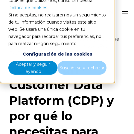
cookies que utilizamos, consulta nuestra
Política de cookies
.
EN
Si no aceptas, no realizaremos un seguimiento
de tu información cuando visites este sitio
web. Se usará una única cookie en tu
El Customer Data Platform (CPD)
navegador para recordar tus preferencias, no
complementa a otros sistemas de gestión de
para realizar ningún seguimiento.
relaciones con los clientes como los CRM o
DMP.
Configuración de las cookies
Aceptar y seguir
¿Qué es un
Suscribirse y rechazar
leyendo
Customer Data
Platform (CDP) y
por qué lo
necesitas para