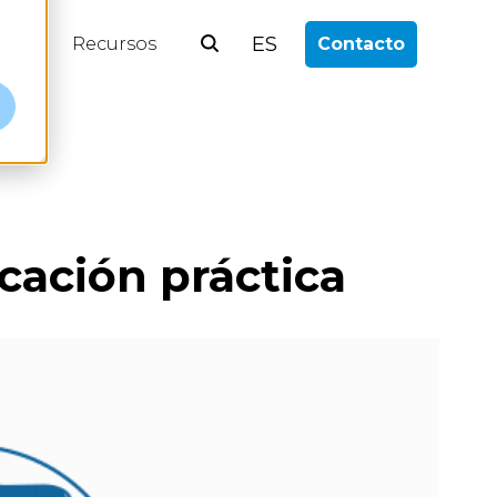
ES
log
Recursos
Contacto
icación práctica