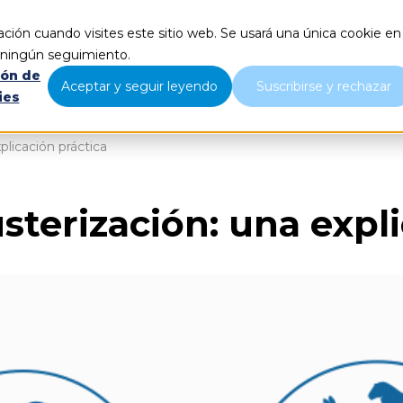
ción cuando visites este sitio web. Se usará una única cookie en
Qué hacemos
Nosotros
B
r ningún seguimiento.
ión de
Aceptar y seguir leyendo
Suscribirse y rechazar
ies
xplicación práctica
lusterización: una expl