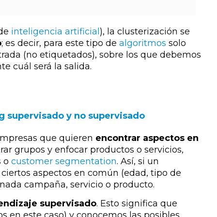
 de
inteligencia artificial
), la clusterización se
o
; es decir, para este tipo de
algoritmos
solo
rada (no etiquetados), sobre los que debemos
 cuál será la salida.
ng supervisado y no supervisado
 empresas que quieren
encontrar aspectos en
ar grupos y enfocar productos o servicios,
s o
customer segmentation
. Así, si un
ne ciertos aspectos en común (edad, tipo de
minada campaña, servicio o producto.
endizaje supervisado
. Esto significa que
s en este caso) y conocemos las posibles