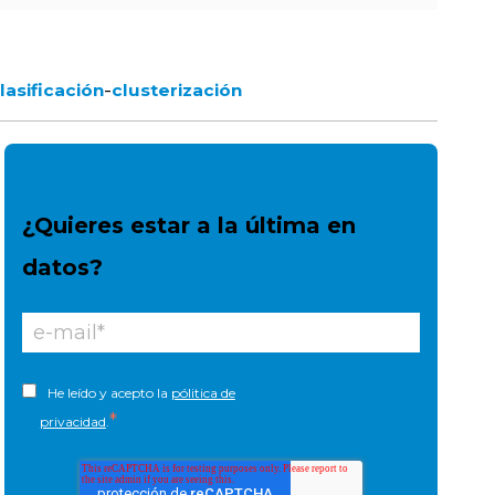
-
lasificación
clusterización
¿Quieres estar a la última en
datos?
He leído y acepto la
pólitica de
*
privacidad
.