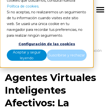
cookies que utilizamos, consulta nuestra
Política de cookies
.
ES
Si no aceptas, no realizaremos un seguimiento
de tu información cuando visites este sitio
web. Se usará una única cookie en tu
navegador para recordar tus preferencias, no
para realizar ningún seguimiento.
Blog
Home
Configuración de las cookies
Agentes Virtuales Inteligentes Afectivos: La Revolución
Aceptar y seguir
Suscribirse y rechazar
en la Interacción Humano - IA
leyendo
Agentes Virtuales
Inteligentes
Afectivos: La