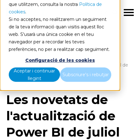
que utilitzem, consulta la nostra
Política de
cookies
.
CA
Si no acceptes, no realitzarem un seguiment
de la teva informació quan visitis aquest lloc
web. S'usarà una única cookie en el teu
navegador per a recordar les teves
preferències, no per a realitzar cap seguiment.
Blog
Home
Configuració de les cookies
Les novetats de l'actualització de Power BI de juliol de
Aceptar i continuar
2019
Subscriure's i rebutjar
llegint
Les novetats de
l'actualització de
Power BI de juliol