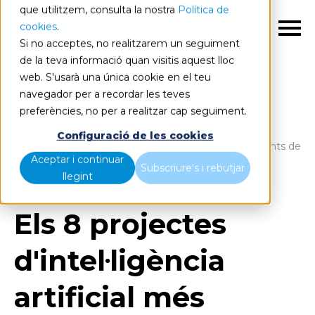
que utilitzem, consulta la nostra
Política de
cookies
.
CA
Si no acceptes, no realitzarem un seguiment
de la teva informació quan visitis aquest lloc
web. S'usarà una única cookie en el teu
navegador per a recordar les teves
preferències, no per a realitzar cap seguiment.
Blog
Home
Configuració de les cookies
Els 8 projectes d'intel·ligència artificial més importants de
Aceptar i continuar
2021
Subscriure's i rebutjar
llegint
Els 8 projectes
d'intel·ligència
artificial més