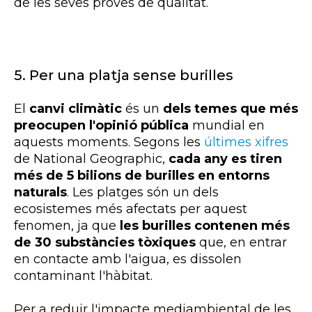
de les seves proves de qualitat.
5. Per una platja sense burilles
El
canvi climàtic
és un
dels temes que més
preocupen l'opinió pública
mundial en
aquests moments. Segons les
últimes xifres
de National Geographic,
cada any es tiren
més de 5 bilions de burilles en entorns
naturals
. Les platges són un dels
ecosistemes més afectats per aquest
fenomen, ja que
les burilles contenen més
de 30 substàncies tòxiques
que, en entrar
en contacte amb l'aigua, es dissolen
contaminant l'hàbitat.
Per a reduir l'impacte mediambiental de les