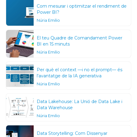
Com mesurar i optimitzar el rendiment de
Power BI?
Núria Emilio
El teu Quadre de Comandament Power
BI en 15 minuts
Núria Emilio
Per què el context —i no el prompt— és
l'avantatge de la IA generativa
Núria Emilio
Data Lakehouse: La Unió de Data Lake i
Data Warehouse
Núria Emilio
Data Storytelling: Com Dissenyar