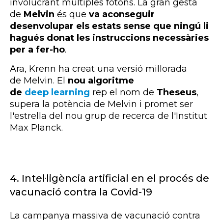
involucrant múltiples fotons. La gran gesta
de
Melvin
és que
va aconseguir
desenvolupar els estats sense que ningú li
hagués donat les instruccions necessàries
per a fer-ho
.
Ara,
Krenn
ha creat una versió millorada
de
Melvin
. El
nou algoritme
de
deep learning
rep el nom de
Theseus
,
supera la potència de
Melvin
i promet ser
l'estrella del nou grup de recerca de l'Institut
Max Planck.
4.
Intel·ligència artificial en el procés de
vacunació contra la Covid-19
La campanya massiva de vacunació contra