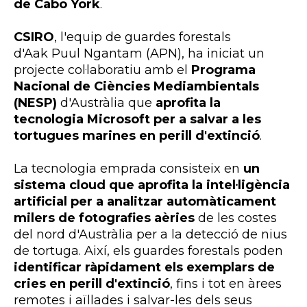
de Cabo York
.
CSIRO
, l'equip de guardes forestals
d'Aak Puul Ngantam (APN), ha iniciat un
projecte col·laboratiu amb el
Programa
Nacional de Ciències Mediambientals
(NESP)
d'Austràlia que
aprofita la
tecnologia Microsoft per a salvar a les
tortugues marines en perill d'extinció
.
La tecnologia emprada consisteix en
un
sistema cloud que aprofita la intel·ligència
artificial per a analitzar automàticament
milers de fotografies aèries
de les costes
del nord d'Austràlia per a la detecció de nius
de tortuga. Així, els guardes forestals poden
identificar ràpidament els exemplars de
cries en perill d'extinció
, fins i tot en àrees
remotes i aïllades i salvar-les dels seus